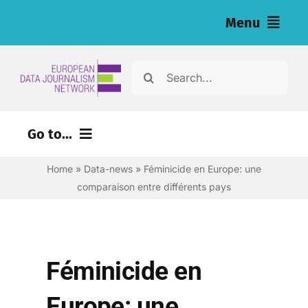
Skip
Menu
to
content
Home
Search
for:
News
Go to...
Nos enquêtes (eng)
Home
»
Data-news
»
Féminicide en Europe: une
Ressources pour les journalistes (eng)
comparaison entre différents pays
About
Newsletter
Féminicide en
Français
Europe: une