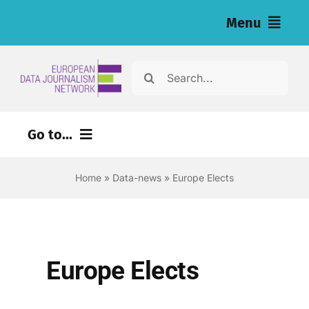
Skip
Menu
to
content
Home
Search
for:
News
Go to...
Nos enquêtes (eng)
Home
»
Data-news
»
Europe Elects
Ressources pour les journalistes (eng)
About
Newsletter
Europe Elects
Français