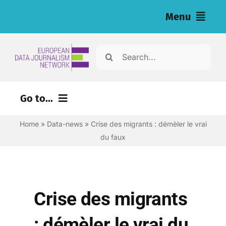
Skip
Menu
to
content
Home
Search
for:
News
Go to...
Nos enquêtes (eng)
Home
»
Data-news
»
Crise des migrants : démèler le vrai
Ressources pour les journalistes (eng)
du faux
About
Newsletter
Crise des migrants
Français
: démèler le vrai du