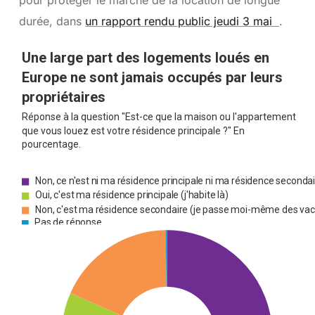
durée, dans
un rapport rendu public jeudi 3 mai
.