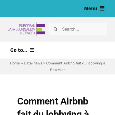
Skip
Menu
to
content
Home
Search
for:
News
Go to...
Nos enquêtes (eng)
Home
»
Data-news
»
Comment Airbnb fait du lobbying à
Ressources pour les journalistes (eng)
Bruxelles
About
Newsletter
Comment Airbnb
Français
fait du lobbying à