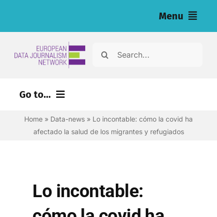
Skip
Menu
to
content
Home
Search
for:
Noticias
Go to...
Investigaciones (eng)
Home
»
Data-news
»
Lo incontable: cómo la covid ha
Recursos para periodistas (eng)
afectado la salud de los migrantes y refugiados
About
Newsletter
Lo incontable:
Español
cómo la covid ha