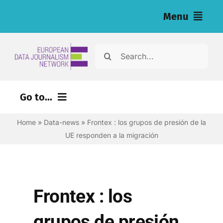
Skip
Menu
to
content
Home
Search
for:
Noticias
Go to...
Investigaciones (eng)
Home
»
Data-news
»
Frontex : los grupos de presión de la
Recursos para periodistas (eng)
UE responden a la migración
About
Newsletter
Frontex : los
Español
grupos de presión