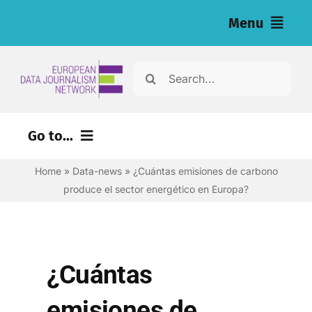
Skip
Menu
to
content
Home
Search
for:
Noticias
Go to...
Investigaciones (eng)
Home
»
Data-news
»
¿Cuántas emisiones de carbono
Recursos para periodistas (eng)
produce el sector energético en Europa?
About
Newsletter
¿Cuántas
Español
emisiones de