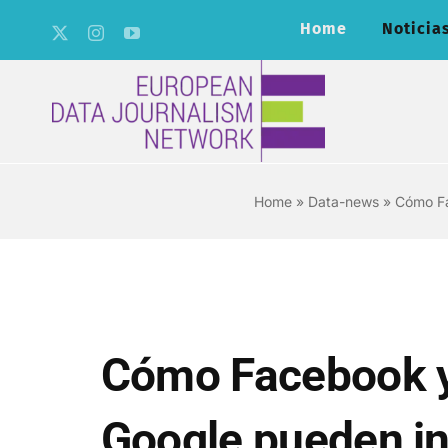
Skip
Home
Noticia
to
content
Home
»
Data-news
»
Cómo Fa
Cómo Facebook 
Google pueden inf