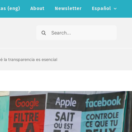
as (eng)
About
Newsletter
Español
Search
for:
é la transparencia es esencial