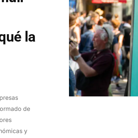
qué la
mpresas
sformado de
tores
onómicas y