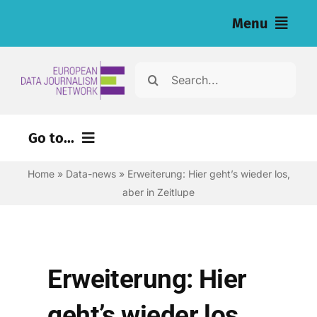
Skip
Menu
to
content
Home
Search
for:
Nachrichten
Go to...
Investigationen (eng)
Home
»
Data-news
»
Erweiterung: Hier geht’s wieder los,
Ressourcen für Journalist:innen (eng)
aber in Zeitlupe
About
Newsletter
Erweiterung: Hier
Deutsch
geht’s wieder los,