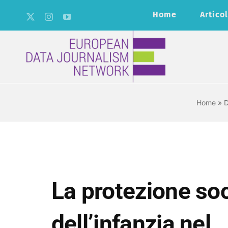
Salta
Home
Articol
al
contenuto
Home
»
D
La protezione soc
dell’infanzia nel