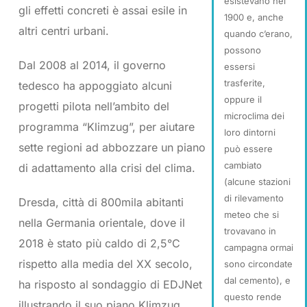
esistevano nel
gli effetti concreti è assai esile in
1900 e, anche
altri centri urbani.
quando c’erano,
possono
Dal 2008 al 2014, il governo
essersi
trasferite,
tedesco ha appoggiato alcuni
oppure il
progetti pilota nell’ambito del
microclima dei
programma “Klimzug”, per aiutare
loro dintorni
sette regioni ad abbozzare un piano
può essere
cambiato
di adattamento alla crisi del clima.
(alcune stazioni
di rilevamento
Dresda, città di 800mila abitanti
meteo che si
nella Germania orientale, dove il
trovavano in
2018 è stato più caldo di 2,5°C
campagna ormai
rispetto alla media del XX secolo,
sono circondate
dal cemento), e
ha risposto al sondaggio di EDJNet
questo rende
illustrando il suo piano Klimzug