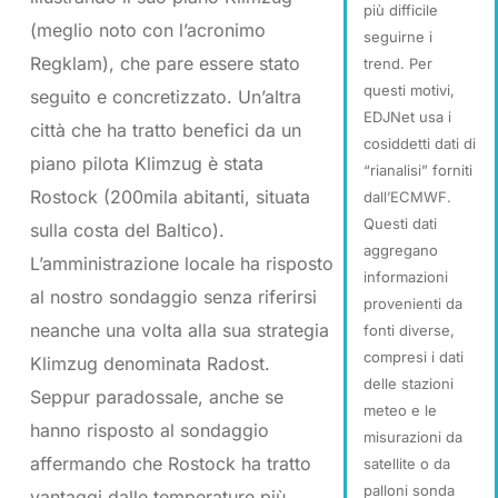
più difficile
(meglio noto con l’acronimo
seguirne i
Regklam), che pare essere stato
trend. Per
questi motivi,
seguito e concretizzato. Un’altra
EDJNet usa i
città che ha tratto benefici da un
cosiddetti dati di
piano pilota Klimzug è stata
“rianalisi” forniti
Rostock (200mila abitanti, situata
dall’ECMWF.
Questi dati
sulla costa del Baltico).
aggregano
L’amministrazione locale ha risposto
informazioni
al nostro sondaggio senza riferirsi
provenienti da
neanche una volta alla sua strategia
fonti diverse,
compresi i dati
Klimzug denominata Radost.
delle stazioni
Seppur paradossale, anche se
meteo e le
hanno risposto al sondaggio
misurazioni da
affermando che Rostock ha tratto
satellite o da
palloni sonda
vantaggi dalle temperature più