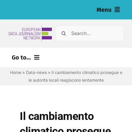
Salta
Menu
al
contenuto
Home
Cerca
per:
Articoli
Go to...
Inchieste (eng)
Home
»
Data-news
»
Il cambiamento climatico prosegue e
Risorse per i giornalisti (eng)
le autorità locali reagiscono lentamente
Chi siamo
Newsletter
Il cambiamento
Italiano
climatico prosegue