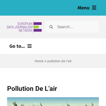
Skip
Menu
to
content
Home
Search
for:
News
Go to...
Nos enquêtes (eng)
Home
»
pollution de l'air
Ressources pour les journalistes (eng)
About
Pollution De L’air
Newsletter
Français