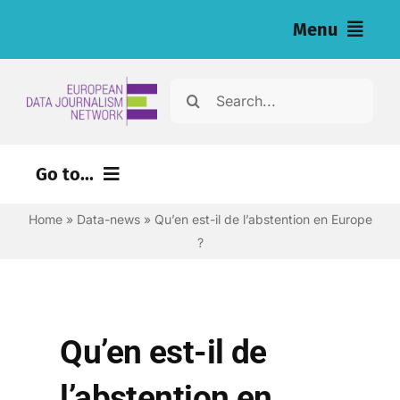
Skip
Menu
to
content
Home
Search
for:
News
Go to...
Nos enquêtes (eng)
Home
»
Data-news
»
Qu’en est-il de l’abstention en Europe
Ressources pour les journalistes (eng)
?
About
Newsletter
Qu’en est-il de
Français
l’abstention en