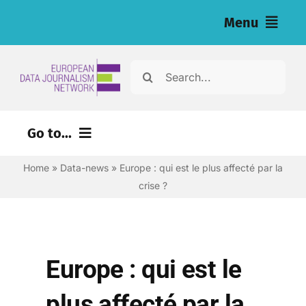
Skip
Menu
to
content
Home
Search
for:
News
Go to...
Nos enquêtes (eng)
Home
»
Data-news
»
Europe : qui est le plus affecté par la
Ressources pour les journalistes (eng)
crise ?
About
Newsletter
Europe : qui est le
Français
plus affecté par la