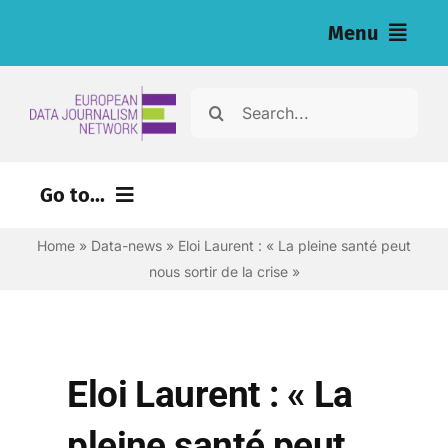
Skip
Menu
to
content
Home
Search
for:
News
Go to...
Nos enquêtes (eng)
Home
»
Data-news
»
Eloi Laurent : « La pleine santé peut
Ressources pour les journalistes (eng)
nous sortir de la crise »
About
Newsletter
Eloi Laurent : « La
Français
pleine santé peut