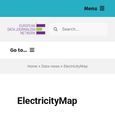
Skip
Menu
to
content
Home
Search
for:
News
Go to...
Nos enquêtes (eng)
Home
»
Data-news
»
ElectricityMap
Ressources pour les journalistes (eng)
About
Newsletter
ElectricityMap
Français