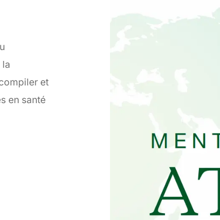
du
 la
 compiler et
es en santé