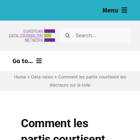
Skip
Menu
to
content
Home
Search
for:
News
Go to...
Nos enquêtes (eng)
Home
»
Data-news
»
Comment les partis courtisent les
Ressources pour les journalistes (eng)
électeurs sur la toile
About
Newsletter
Comment les
Français
partis courtisent