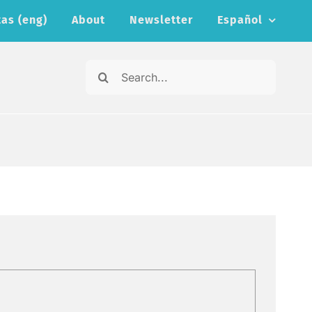
as (eng)
About
Newsletter
Español
Search
for: