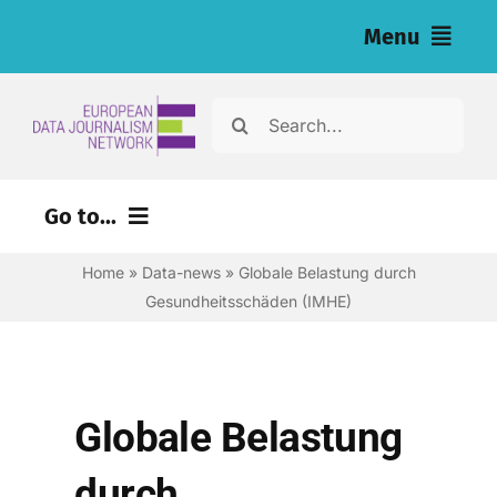
Skip
Menu
to
content
Home
Search
for:
Nachrichten
Go to...
Investigationen (eng)
Home
»
Data-news
»
Globale Belastung durch
Ressourcen für Journalist:innen (eng)
Gesundheitsschäden (IMHE)
About
Newsletter
Globale Belastung
Deutsch
durch