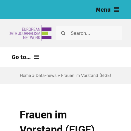
Skip
Menu
to
content
Home
Search
for:
Nachrichten
Go to...
Investigationen (eng)
Home
»
Data-news
»
Frauen im Vorstand (EIGE)
Ressourcen für Journalist:innen (eng)
About
Newsletter
Frauen im
Deutsch
Vorstand (EIGE)