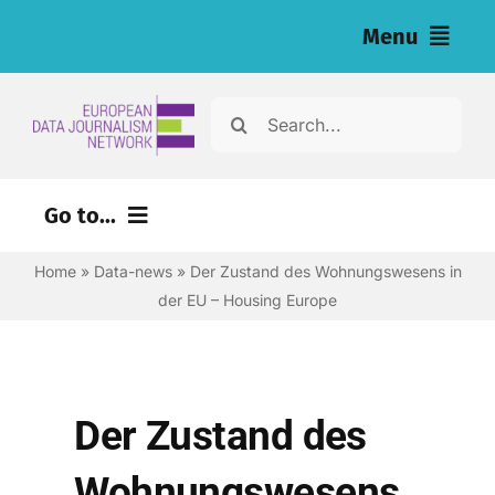
Skip
Menu
to
content
Home
Search
for:
Nachrichten
Go to...
Investigationen (eng)
Home
»
Data-news
»
Der Zustand des Wohnungswesens in
Ressourcen für Journalist:innen (eng)
der EU – Housing Europe
About
Newsletter
Der Zustand des
Deutsch
Wohnungswesens