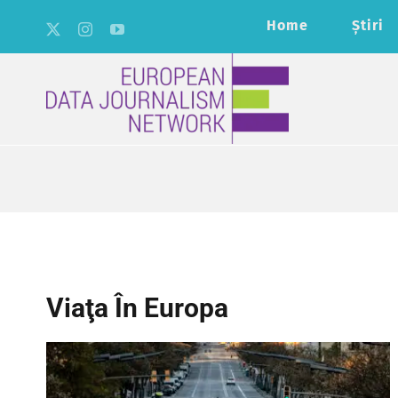
Skip
Home
Ştiri
to
content
Viaţa În Europa