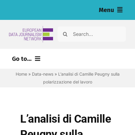
Salta
Menu
al
contenuto
Home
Cerca
per:
Articoli
Go to...
Inchieste (eng)
Home
»
Data-news
»
L’analisi di Camille Peugny sulla
Risorse per i giornalisti (eng)
polarizzazione del lavoro
Chi siamo
Newsletter
L’analisi di Camille
Italiano
Peugny sulla