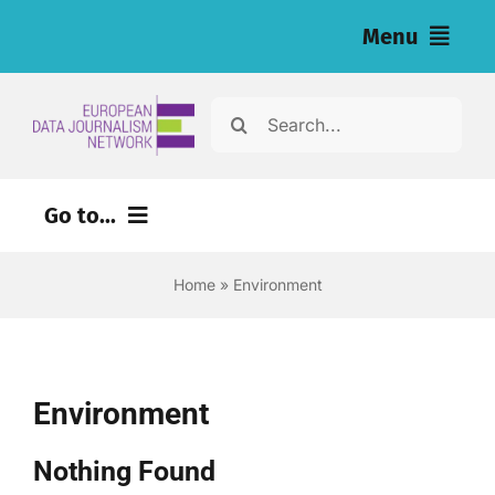
Skip
Menu
to
content
Home
Search
for:
Hírek
Go to...
Nyomozások (eng)
Home
»
Environment
Eszközök újságírók számára (eng)
About
Environment
Newsletter
Nothing Found
Magyar