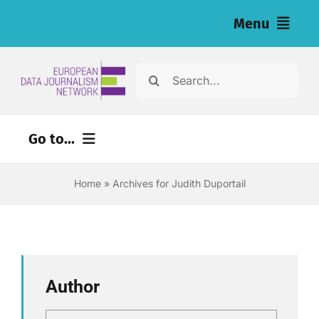
Skip
Menu
to
content
Home
Search
for:
Hírek
Go to...
Nyomozások (eng)
Home
»
Archives for Judith Duportail
Eszközök újságírók számára (eng)
About
Newsletter
Author
Magyar