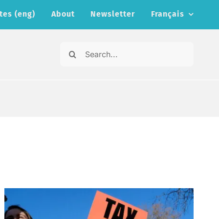
tes (eng)
About
Newsletter
Français
Search
for: