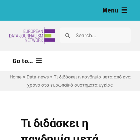
Skip
Menu
to
content
home
Search
for:
Έρευνες
Go to...
Έρευνες (eng)
Home
»
Data-news
»
Τι διδάσκει η πανδημία μετά από ένα
Εργαλεία για δημοσιογράφους (eng)
χρόνο στα ευρωπαϊκά συστήματα υγείας
About
Newsletter
Τι διδάσκει η
Ελληνικά
πανδημία μετά