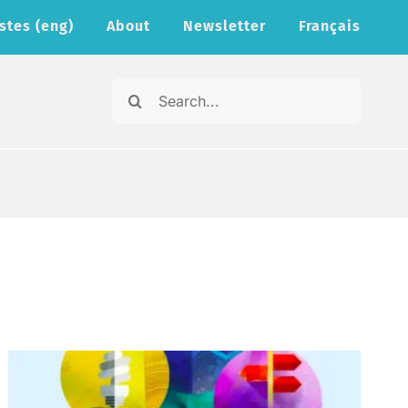
stes (eng)
About
Newsletter
Français
Search
for: