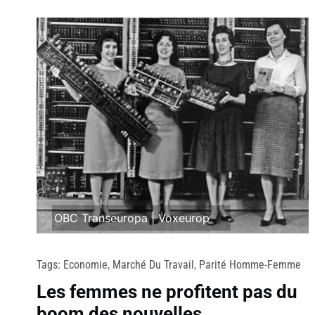
OBC Transeuropa
|
Voxeurop
Tags:
Economie
,
Marché Du Travail
,
Parité Homme-Femme
Les femmes ne profitent pas du
boom des nouvelles