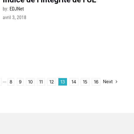
by:
EDJNet
avril 3, 2018
Next
···
8
9
10
11
12
13
14
15
16