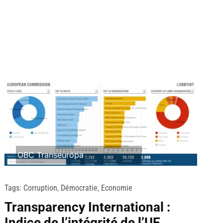
OBC Transeuropa
Tags:
Corruption
,
Démocratie
,
Economie
Transparency International :
Indice de l’intégrité de l’UE